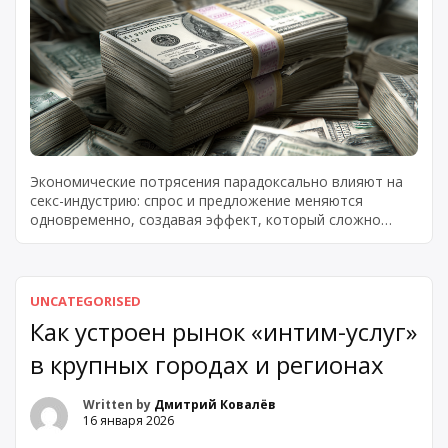
Экономические потрясения парадоксально влияют на
секс-индустрию: спрос и предложение меняются
одновременно, создавая эффект, который сложно
предсказать заранее. Понять динамику и разобраться,
сколько стоит проститутка ашу
(
проект ашу
) во время
кризиса, можно только проанализировав несколько
циклов спада. Каждый кризис трансформирует рынок
UNCATEGORISED
по-своему.
Как устроен рынок «интим-услуг»
в крупных городах и регионах
Written by
Дмитрий Ковалёв
16 января 2026