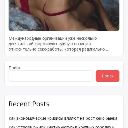
Международные организации уже несколько
десятилетий формируют единую позицию
относительно секс-работы, которая радикально
отличается от подходов большинства национальных
правительств. ООН и Всемирная организация
здравоохранения выступают за декриминализацию
Поиск
добровольной секс-работы, рассматривая
Поиск
криминализацию как нарушение прав человека и
препятствие для охраны здоровья. Эксперты отмечают,
что сегмент рынка, где работают проститутки Москвы
дорогие, де-факто существует в правовом вакууме —
[…]
Recent Posts
Как экономические кризисы влияют на рост секс-рынка
Как устроен рынок «интим-услуг» в крупных городах и