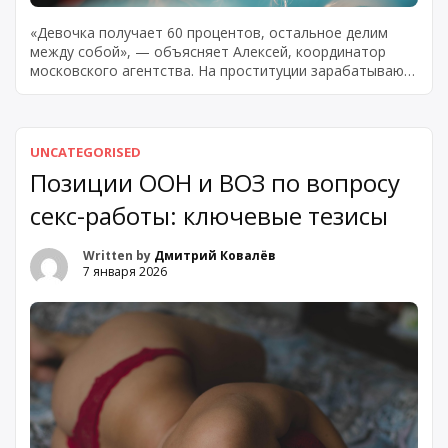
«Девочка получает 60 процентов, остальное делим
между собой», — объясняет Алексей, координатор
московского агентства. На проституции зарабатывают
не только работницы — вокруг сформирована целая
индустрия посредников, каждый из которых получает
свою долю. Понять экономику вопроса и разобраться,
сколько стоит проститутка ашу и куда уходят
UNCATEGORISED
остальные деньги, можно только изучив всю цепочку
Позиции ООН и ВОЗ по вопросу
участников. Каждая встреча генерирует […]
секс-работы: ключевые тезисы
Written by
Дмитрий Ковалёв
7 января 2026