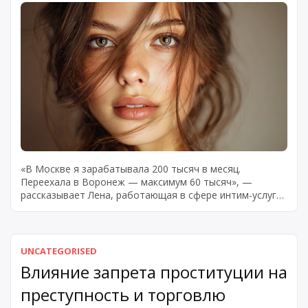
«В Москве я зарабатывала 200 тысяч в месяц.
Переехала в Воронеж — максимум 60 тысяч», —
рассказывает Лена, работающая в сфере интим-услуг
шесть лет. Рынок секс-индустрии различается по
городам: цены, форматы работы, клиентская база
зависят от экономического развития региона.
Разобраться, сколько стоит проститутка ашу и как
UNCATEGORISED
организована работа в разных городах, можно только
Влияние запрета проституции на
изучив структуру […]
преступность и торговлю